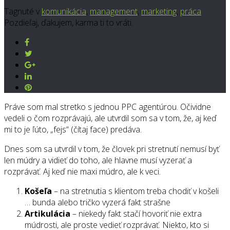
Tagnuté v
komunikácia
,
management
,
marketing
,
práca
Pozdieľaj, ďakujem, karma ti to vráti.
Práve som mal stretko s jednou PPC agentúrou. Očividne
vedeli o čom rozprávajú, ale utvrdil som sa v tom, že, aj keď
mi to je ľúto, „fejs“ (čítaj face) predáva.
Dnes som sa utvrdil v tom, že človek pri stretnutí nemusí byť
len múdry a vidieť do toho, ale hlavne musí vyzerať a
rozprávať. Aj keď nie maxi múdro, ale k veci.
Košeľa
– na stretnutia s klientom treba chodiť v košeli
… bunda alebo tričko vyzerá fakt strašne
Artikulácia
– niekedy fakt stačí hovoriť nie extra
múdrosti, ale proste vedieť rozprávať. Niekto, kto si