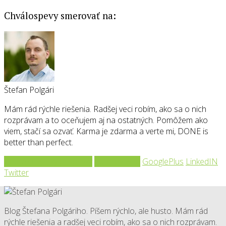
Chválospevy smerovať na:
Štefan Polgári
Mám rád rýchle riešenia. Radšej veci robím, ako sa o nich
rozprávam a to oceňujem aj na ostatných. Pomôžem ako
viem, stačí sa ozvať. Karma je zdarma a verte mi, DONE is
better than perfect.
Zobraziť všetky príspevky
Autorov web
GooglePlus
LinkedIN
Twitter
Blog Štefana Polgáriho. Píšem rýchlo, ale husto. Mám rád
rýchle riešenia a radšej veci robím, ako sa o nich rozprávam.