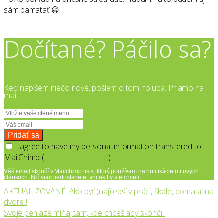
sám pamätať 😀
Dočítané? Páčilo sa?
Keď napíšem niečo nové, pošlem o tom holuba. Priamo na
mail!
I agree to have my personal information transfered to
MailChimp (
more information
)
Váš email skončí v Mailchimp liste, ktorý používam na notifikácie o nových
článkoch. Nič viac nedostanete, ani ak by ste chceli.
AKTUALIZOVANÉ: Ako byť (naj)lepší v práci, škole, doma aj na
dvore !
Svoje peniaze míňaj tam, kde chceš aby skončili