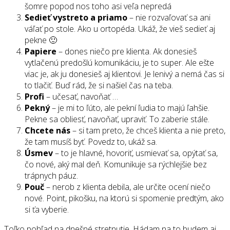
šomre popod nos toho asi veľa nepredá
Sedieť vystreto a priamo
– nie rozvaľovať sa ani
váľať po stole. Ako u ortopéda. Ukáž, že vieš sedieť aj
pekne 🙂
Papiere
– dones niečo pre klienta. Ak donesieš
vytlačenú predošlú komunikáciu, je to super. Ale ešte
viac je, ak ju donesieš aj klientovi. Je lenivý a nemá čas si
to tlačiť. Buď rád, že si našiel čas na teba.
Profi
– učesať, navoňať …
Pekný
– je mi to ľúto, ale pekní ľudia to majú ľahšie.
Pekne sa obliesť, navoňať, upraviť. To zaberie stále.
Chcete
nás
– si tam preto, že chceš klienta a nie preto,
že tam musíš byť. Povedz to, ukáž sa.
Úsmev
– to je hlavné, hovoriť, usmievať sa, opýtať sa,
čo nové, aký mal deň. Komunikuje sa rýchlejšie bez
trápnych páuz.
Pouč
– nerob z klienta debila, ale určite ocení niečo
nové. Point, pikošku, na ktorú si spomenie predtým, ako
si ťa vyberie.
Toľko pohľad na dnešné stretnutie. Hádam na to budem aj