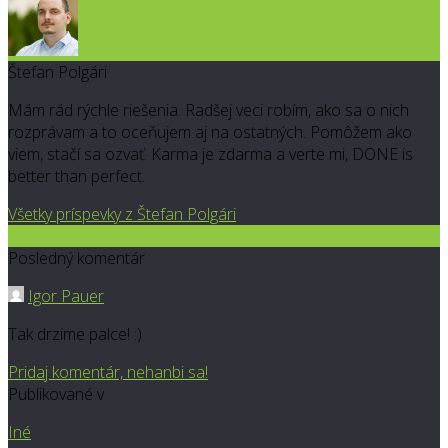
Štefan Polgári
Mám rád rýchle riešenia. Radšej veci robím, ako sa o nich
rozprávam a to oceňujem aj na ostatných. Pomôžem ako
viem, stačí sa ozvať. Karma je zdarma a verte mi, DONE is
better than perfect.
Všetky príspevky z Štefan Polgári
1
Posledný komentár
Igor Pauer
Tak drzime palce! :)
Pridaj komentár, nehanbi sa!
Publikované v
Iné