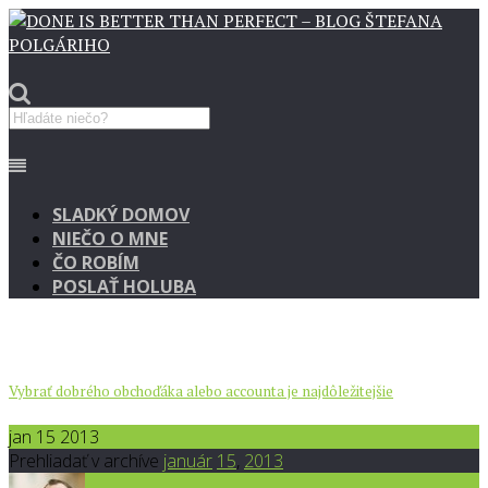
SLADKÝ DOMOV
NIEČO O MNE
ČO ROBÍM
POSLAŤ HOLUBA
Vybrať dobrého obchoďáka alebo accounta je najdôležitejšie
jan 15 2013
Prehliadať v archíve
január
15
,
2013